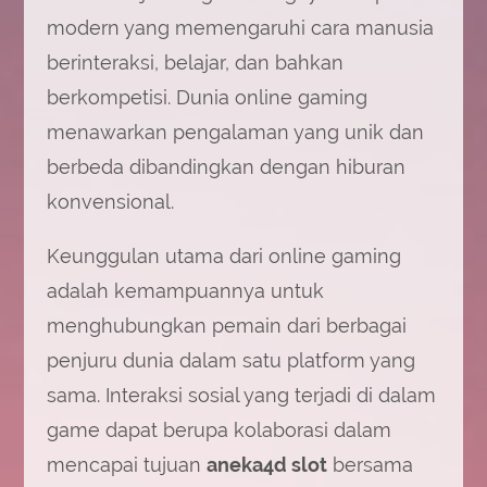
modern yang memengaruhi cara manusia
berinteraksi, belajar, dan bahkan
berkompetisi. Dunia online gaming
menawarkan pengalaman yang unik dan
berbeda dibandingkan dengan hiburan
konvensional.
Keunggulan utama dari online gaming
adalah kemampuannya untuk
menghubungkan pemain dari berbagai
penjuru dunia dalam satu platform yang
sama. Interaksi sosial yang terjadi di dalam
game dapat berupa kolaborasi dalam
mencapai tujuan
aneka4d slot
bersama