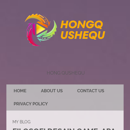
HONG QUSHEQU
HOME
ABOUT US
CONTACT US
PRIVACY POLICY
MY BLOG