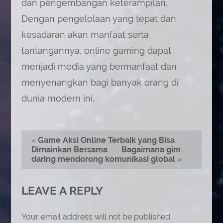
dan pengembangan keterampilan.
Dengan pengelolaan yang tepat dan
kesadaran akan manfaat serta
tantangannya, online gaming dapat
menjadi media yang bermanfaat dan
menyenangkan bagi banyak orang di
dunia modern ini.
«
Game Aksi Online Terbaik yang Bisa
Dimainkan Bersama
Bagaimana gim
daring mendorong komunikasi global
»
LEAVE A REPLY
Your email address will not be published.