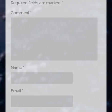
Required fields are marked
*
Comment
*
Name
*
Email
*